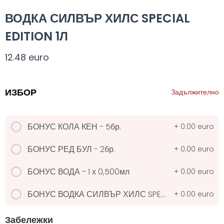
Всички
330 мил.
500 мил.
1л.
Туба 5.5
ВОДКА СИЛВЪР ХИЛС SPECIAL
EDITION 1Л
330 мил.
12.48 euro
34. Черна стек 12бр. - 330мл
ИЗБОР
Задължително
4.56 euro
БОНУС КОЛА КЕН - 5бр.
+
0.00 euro
31. Розова Стек 12бр. - 330мл.
БОНУС РЕД БУЛ - 2бр.
+
0.00 euro
4.56 euro
БОНУС ВОДА - 1 х 0,500мл
+
0.00 euro
БОНУС ВОДКА СИЛВЪР ХИЛС SPECIAL EDITION 1Л - 1бр. (на 6 бутилки купени)
+
0.00 euro
РОЗОВО Безплатно 0,330
0.00 euro
Забележки