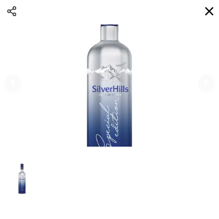
Доставка
BG
Избери адрес за доставка
Кога?
НО
Вход
Регистрация
ПЛОВДИВ eAQUA!
0
0 Min
10K km
0.00 euro
Информация
Сортиране