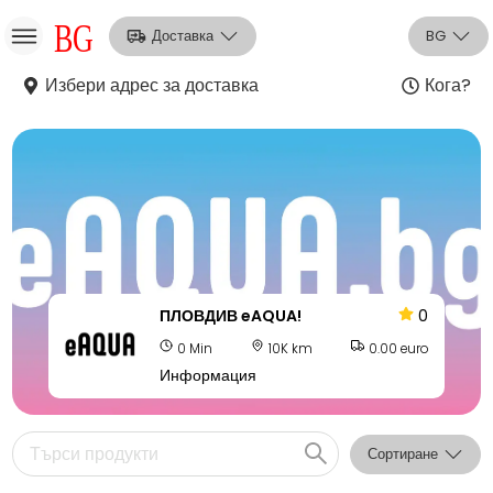
Доставка
BG
Избери адрес за доставка
Кога?
НО
Вход
Регистрация
ПЛОВДИВ eAQUA!
0
0 Min
10K km
0.00 euro
Информация
Сортиране