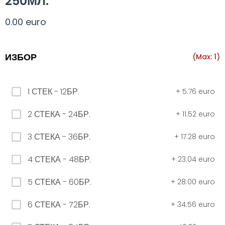
250МЛ.
Всички
330 мил.
500 мил.
1л.
Туба 5.5
0.00 euro
330 мил.
ИЗБОР
(Max: 1)
34. Черна стек 12бр. - 330мл
1 СТЕК - 12БР.
+
5.76 euro
4.56 euro
2 СТЕКА - 24БР.
+
11.52 euro
3 СТЕКА - 36БР.
+
17.28 euro
31. Розова Стек 12бр. - 330мл.
4.56 euro
4 СТЕКА - 48БР.
+
23.04 euro
5 СТЕКА - 60БР.
+
28.00 euro
РОЗОВО Безплатно 0,330
6 СТЕКА - 72БР.
+
34.56 euro
0.00 euro