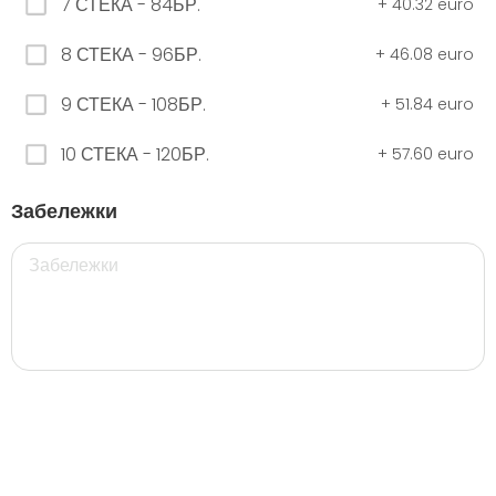
7 СТЕКА - 84БР.
+
40.32 euro
8 СТЕКА - 96БР.
+
46.08 euro
ЧЕРНО Безплатно 0,330
9 СТЕКА - 108БР.
+
51.84 euro
0.00 euro
10 СТЕКА - 120БР.
+
57.60 euro
500 мил.
Забележки
32. Розова Стек 12бр. - 500мл.
5.28 euro
35. Черна Стек 12бр. - 500мл.
5.28 euro