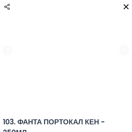
Доставка
BG
Избери адрес за доставка
Кога?
НО
Вход
Регистрация
ПЛОВДИВ eAQUA!
0
0 Min
10K km
0.00 euro
Информация
103. ФАНТА ПОРТОКАЛ КЕН -
Сортиране