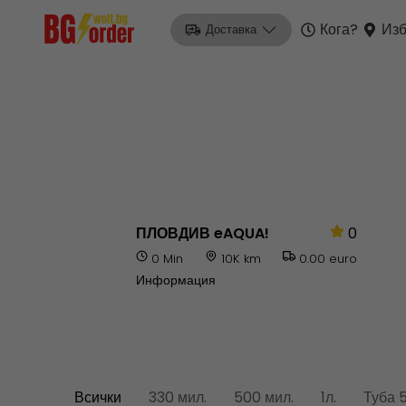
Кога?
Изб
Доставка
ПЛОВДИВ eAQUA!
0
0 Min
10K km
0.00 euro
Информация
Всички
330 мил.
500 мил.
1л.
Туба 5