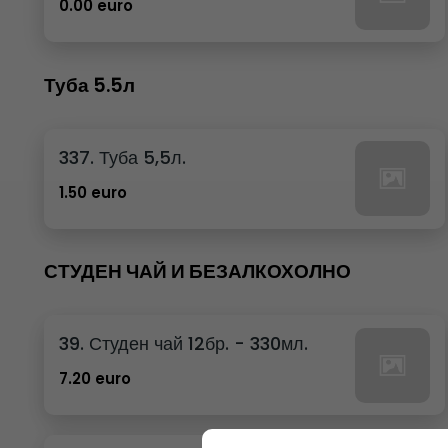
0.00 euro
Туба 5.5л
337. Туба 5,5л.
1.50 euro
СТУДЕН ЧАЙ И БЕЗАЛКОХОЛНО
39. Студен чай 12бр. - 330мл.
7.20 euro