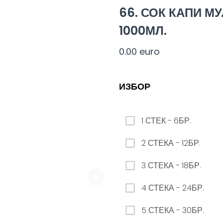
ЗАМЯНА НА ЛИМОНАДА AQUA 12бр. - 500мл
66. СОК КАПИ М
0.00 euro
1000МЛ.
0.00 euro
ИЗБОР
10. КОРОНА
0.00 euro
1 СТЕК - 6БР.
2 СТЕКА - 12БР.
3 СТЕКА - 18БР.
4 СТЕКА - 24БР.
23. РЕДБУЛ БЕЗ ЗАХАР
5 СТЕКА - 30БР.
0.00 euro