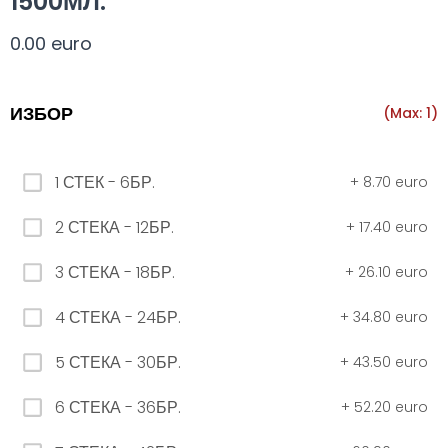
1500МЛ.
Всички
330 мил.
500 мил.
1л.
Туба 5.5
0.00 euro
330 мил.
ИЗБОР
(Max: 1)
34. Черна стек 12бр. - 330мл
1 СТЕК - 6БР.
+
8.70 euro
4.56 euro
2 СТЕКА - 12БР.
+
17.40 euro
3 СТЕКА - 18БР.
+
26.10 euro
31. Розова Стек 12бр. - 330мл.
4.56 euro
4 СТЕКА - 24БР.
+
34.80 euro
5 СТЕКА - 30БР.
+
43.50 euro
РОЗОВО Безплатно 0,330
6 СТЕКА - 36БР.
+
52.20 euro
0.00 euro