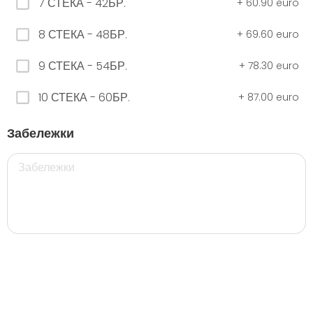
7 СТЕКА - 42БР.
+
60.90 euro
8 СТЕКА - 48БР.
+
69.60 euro
ЧЕРНО Безплатно 0,330
9 СТЕКА - 54БР.
+
78.30 euro
0.00 euro
10 СТЕКА - 60БР.
+
87.00 euro
500 мил.
Забележки
32. Розова Стек 12бр. - 500мл.
5.28 euro
35. Черна Стек 12бр. - 500мл.
5.28 euro