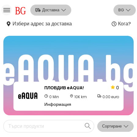
Доставка
BG
Избери адрес за доставка
Кога?
НО
Вход
Регистрация
ПЛОВДИВ eAQUA!
0
0 Min
10K km
0.00 euro
Информация
Сортиране